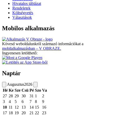
Hivatalos táblázat
Rendeletek
Költségvetés
Választások
Mobilos alkalmazás
Kövesd weboldalunkról származó információkat a
mobilalkalmazásban – V OBRAZE.
Ingyenesen letölthető:
Naptár
Augusztus
2026
Hé
Ke
Sze
Csü
Pé
Szo
Va
27
28
29
30
31
1
2
3
4
5
6
7
8
9
10
11
12
13
14
15
16
17
18
19
20
21
22
23