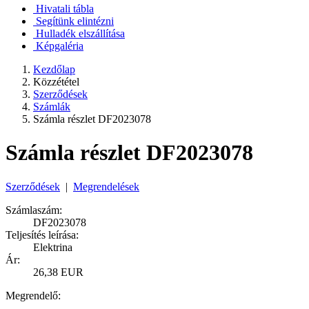
Hivatali tábla
Segítünk elintézni
Hulladék elszállítása
Képgaléria
Kezdőlap
Közzététel
Szerződések
Számlák
Számla részlet DF2023078
Számla részlet DF2023078
Szerződések
|
Megrendelések
Számlaszám:
DF2023078
Teljesítés leírása:
Elektrina
Ár:
26,38 EUR
Megrendelő: