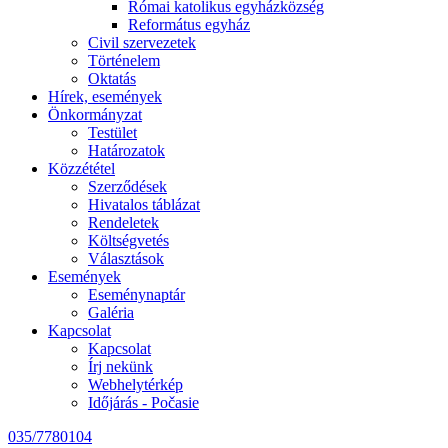
Római katolikus egyházközség
Református egyház
Civil szervezetek
Történelem
Oktatás
Hírek, események
Önkormányzat
Testület
Határozatok
Közzététel
Szerződések
Hivatalos táblázat
Rendeletek
Költségvetés
Választások
Események
Eseménynaptár
Galéria
Kapcsolat
Kapcsolat
Írj nekünk
Webhelytérkép
Időjárás - Počasie
035/7780104