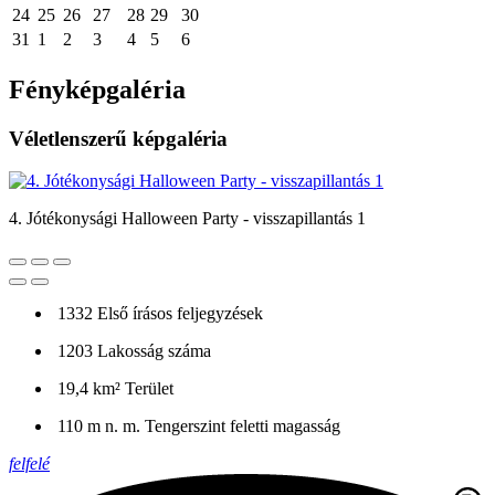
24
25
26
27
28
29
30
31
1
2
3
4
5
6
Fényképgaléria
Véletlenszerű képgaléria
4. Jótékonysági Halloween Party - visszapillantás 1
1332
Első írásos feljegyzések
1203
Lakosság száma
19,4 km²
Terület
110 m n. m.
Tengerszint feletti magasság
felfelé