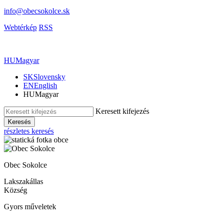
info@obecsokolce.sk
Webtérkép
RSS
HU
Magyar
SK
Slovensky
EN
English
HU
Magyar
Keresett kifejezés
Keresés
részletes keresés
Obec Sokolce
Lakszakállas
Község
Gyors műveletek