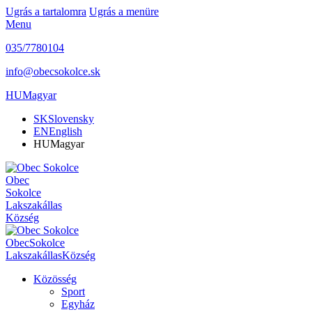
Ugrás a tartalomra
Ugrás a menüre
Menu
035/7780104
info@obecsokolce.sk
HU
Magyar
SK
Slovensky
EN
English
HU
Magyar
Obec
Sokolce
Lakszakállas
Község
Obec
Sokolce
Lakszakállas
Község
Közösség
Sport
Egyház