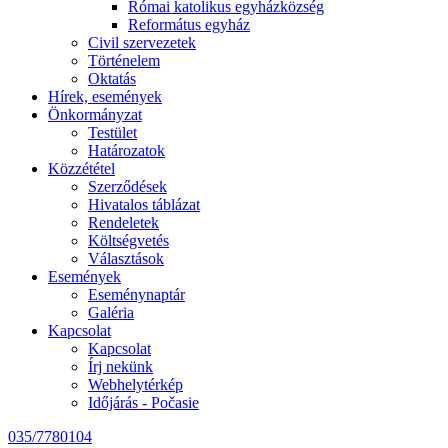
Római katolikus egyházközség
Református egyház
Civil szervezetek
Történelem
Oktatás
Hírek, események
Önkormányzat
Testület
Határozatok
Közzététel
Szerződések
Hivatalos táblázat
Rendeletek
Költségvetés
Választások
Események
Eseménynaptár
Galéria
Kapcsolat
Kapcsolat
Írj nekünk
Webhelytérkép
Időjárás - Počasie
035/7780104