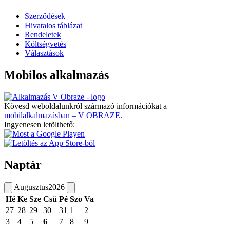
Szerződések
Hivatalos táblázat
Rendeletek
Költségvetés
Választások
Mobilos alkalmazás
Kövesd weboldalunkról származó információkat a
mobilalkalmazásban – V OBRAZE.
Ingyenesen letölthető:
Naptár
Augusztus
2026
Hé
Ke
Sze
Csü
Pé
Szo
Va
27
28
29
30
31
1
2
3
4
5
6
7
8
9