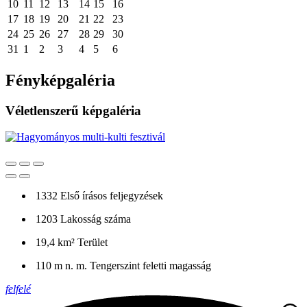
10
11
12
13
14
15
16
17
18
19
20
21
22
23
24
25
26
27
28
29
30
31
1
2
3
4
5
6
Fényképgaléria
Véletlenszerű képgaléria
1332
Első írásos feljegyzések
1203
Lakosság száma
19,4 km²
Terület
110 m n. m.
Tengerszint feletti magasság
felfelé