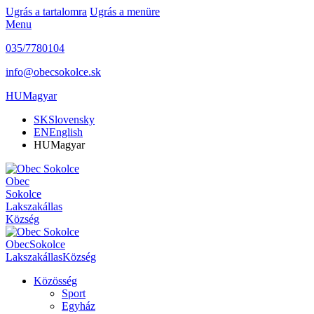
Ugrás a tartalomra
Ugrás a menüre
Menu
035/7780104
info@obecsokolce.sk
HU
Magyar
SK
Slovensky
EN
English
HU
Magyar
Obec
Sokolce
Lakszakállas
Község
Obec
Sokolce
Lakszakállas
Község
Közösség
Sport
Egyház