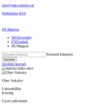
info@obecsokolce.sk
Webtérkép
RSS
HU
Magyar
SK
Slovensky
EN
English
HU
Magyar
Keresett kifejezés
Keresés
részletes keresés
Obec Sokolce
Lakszakállas
Község
Gyors műveletek