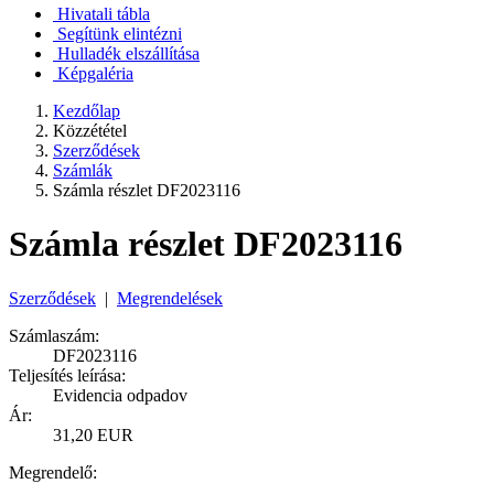
Hivatali tábla
Segítünk elintézni
Hulladék elszállítása
Képgaléria
Kezdőlap
Közzététel
Szerződések
Számlák
Számla részlet DF2023116
Számla részlet DF2023116
Szerződések
|
Megrendelések
Számlaszám:
DF2023116
Teljesítés leírása:
Evidencia odpadov
Ár:
31,20 EUR
Megrendelő: