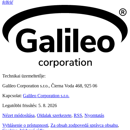
felfelé
Technikai üzemeltetője:
Galileo Corporation s.r.o., Čierna Voda 468, 925 06
Kapcsolat:
Galileo Corporation s.r.o.
Legutóbbi frissítés: 5. 8. 2026
Nézet módosítása
,
Oldalak szerkezete
,
RSS
,
Nyomtatás
Vyhlásenie o prístupnosti
,
Za obsah zodpovedá správca obsahu
,