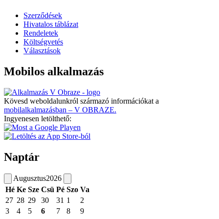
Szerződések
Hivatalos táblázat
Rendeletek
Költségvetés
Választások
Mobilos alkalmazás
Kövesd weboldalunkról származó információkat a
mobilalkalmazásban – V OBRAZE.
Ingyenesen letölthető:
Naptár
Augusztus
2026
Hé
Ke
Sze
Csü
Pé
Szo
Va
27
28
29
30
31
1
2
3
4
5
6
7
8
9