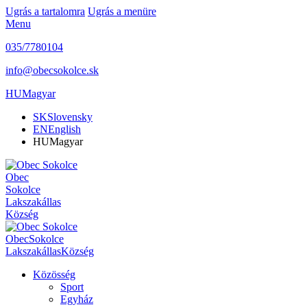
Ugrás a tartalomra
Ugrás a menüre
Menu
035/7780104
info@obecsokolce.sk
HU
Magyar
SK
Slovensky
EN
English
HU
Magyar
Obec
Sokolce
Lakszakállas
Község
Obec
Sokolce
Lakszakállas
Község
Közösség
Sport
Egyház