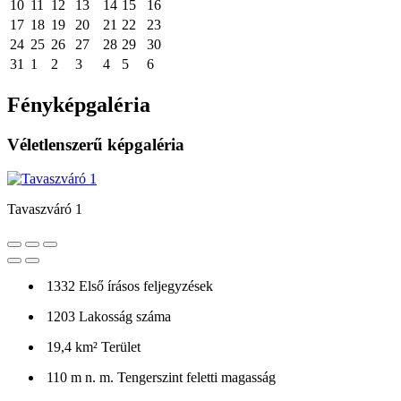
10
11
12
13
14
15
16
17
18
19
20
21
22
23
24
25
26
27
28
29
30
31
1
2
3
4
5
6
Fényképgaléria
Véletlenszerű képgaléria
Tavaszváró 1
1332
Első írásos feljegyzések
1203
Lakosság száma
19,4 km²
Terület
110 m n. m.
Tengerszint feletti magasság