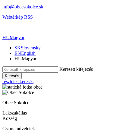
info@obecsokolce.sk
Webtérkép
RSS
HU
Magyar
SK
Slovensky
EN
English
HU
Magyar
Keresett kifejezés
Keresés
részletes keresés
Obec Sokolce
Lakszakállas
Község
Gyors műveletek