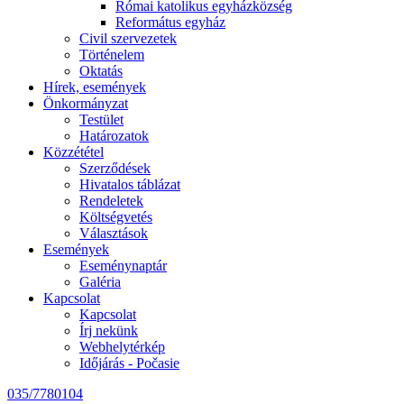
Római katolikus egyházközség
Református egyház
Civil szervezetek
Történelem
Oktatás
Hírek, események
Önkormányzat
Testület
Határozatok
Közzététel
Szerződések
Hivatalos táblázat
Rendeletek
Költségvetés
Választások
Események
Eseménynaptár
Galéria
Kapcsolat
Kapcsolat
Írj nekünk
Webhelytérkép
Időjárás - Počasie
035/7780104