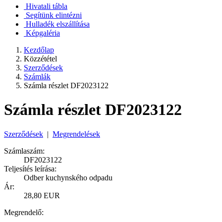
Hivatali tábla
Segítünk elintézni
Hulladék elszállítása
Képgaléria
Kezdőlap
Közzététel
Szerződések
Számlák
Számla részlet DF2023122
Számla részlet DF2023122
Szerződések
|
Megrendelések
Számlaszám:
DF2023122
Teljesítés leírása:
Odber kuchynského odpadu
Ár:
28,80 EUR
Megrendelő: