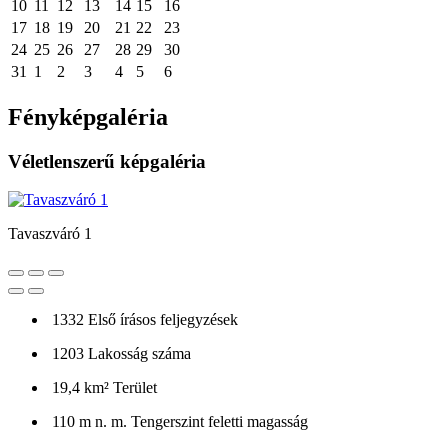
10
11
12
13
14
15
16
17
18
19
20
21
22
23
24
25
26
27
28
29
30
31
1
2
3
4
5
6
Fényképgaléria
Véletlenszerű képgaléria
Tavaszváró 1
1332
Első írásos feljegyzések
1203
Lakosság száma
19,4 km²
Terület
110 m n. m.
Tengerszint feletti magasság