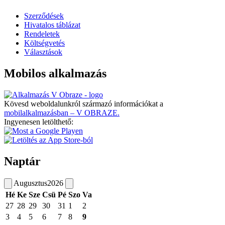
Szerződések
Hivatalos táblázat
Rendeletek
Költségvetés
Választások
Mobilos alkalmazás
Kövesd weboldalunkról származó információkat a
mobilalkalmazásban – V OBRAZE.
Ingyenesen letölthető:
Naptár
Augusztus
2026
Hé
Ke
Sze
Csü
Pé
Szo
Va
27
28
29
30
31
1
2
3
4
5
6
7
8
9