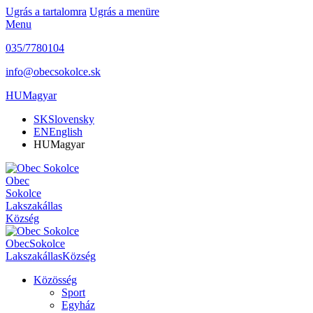
Ugrás a tartalomra
Ugrás a menüre
Menu
035/7780104
info@obecsokolce.sk
HU
Magyar
SK
Slovensky
EN
English
HU
Magyar
Obec
Sokolce
Lakszakállas
Község
Obec
Sokolce
Lakszakállas
Község
Közösség
Sport
Egyház