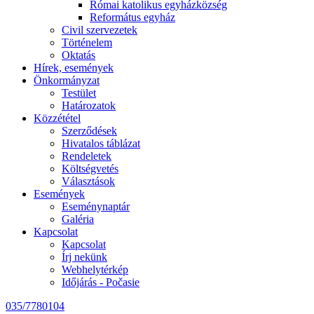
Római katolikus egyházközség
Református egyház
Civil szervezetek
Történelem
Oktatás
Hírek, események
Önkormányzat
Testület
Határozatok
Közzététel
Szerződések
Hivatalos táblázat
Rendeletek
Költségvetés
Választások
Események
Eseménynaptár
Galéria
Kapcsolat
Kapcsolat
Írj nekünk
Webhelytérkép
Időjárás - Počasie
035/7780104