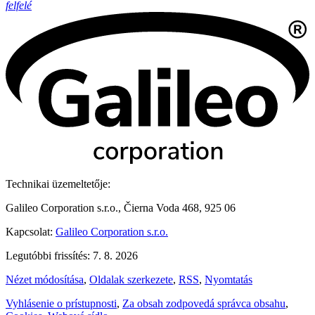
felfelé
Technikai üzemeltetője:
Galileo Corporation s.r.o., Čierna Voda 468, 925 06
Kapcsolat:
Galileo Corporation s.r.o.
Legutóbbi frissítés: 7. 8. 2026
Nézet módosítása
,
Oldalak szerkezete
,
RSS
,
Nyomtatás
Vyhlásenie o prístupnosti
,
Za obsah zodpovedá správca obsahu
,