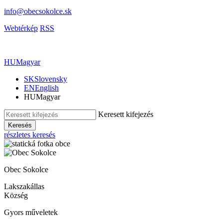
info@obecsokolce.sk
Webtérkép
RSS
HU
Magyar
SK
Slovensky
EN
English
HU
Magyar
Keresett kifejezés
Keresés
részletes keresés
Obec Sokolce
Lakszakállas
Község
Gyors műveletek