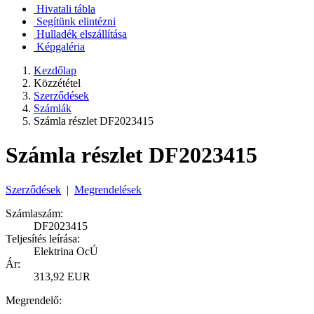
Hivatali tábla
Segítünk elintézni
Hulladék elszállítása
Képgaléria
Kezdőlap
Közzététel
Szerződések
Számlák
Számla részlet DF2023415
Számla részlet DF2023415
Szerződések
|
Megrendelések
Számlaszám:
DF2023415
Teljesítés leírása:
Elektrina OcÚ
Ár:
313,92 EUR
Megrendelő: