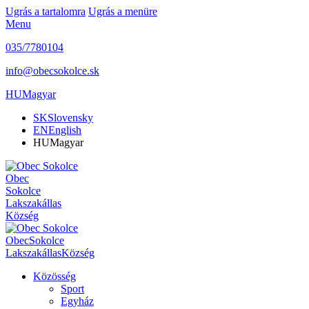
Ugrás a tartalomra
Ugrás a menüre
Menu
035/7780104
info@obecsokolce.sk
HU
Magyar
SK
Slovensky
EN
English
HU
Magyar
Obec
Sokolce
Lakszakállas
Község
Obec
Sokolce
Lakszakállas
Község
Közösség
Sport
Egyház