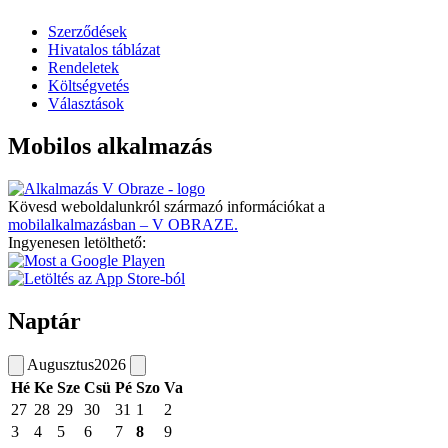
Szerződések
Hivatalos táblázat
Rendeletek
Költségvetés
Választások
Mobilos alkalmazás
Kövesd weboldalunkról származó információkat a
mobilalkalmazásban – V OBRAZE.
Ingyenesen letölthető:
Naptár
Augusztus
2026
Hé
Ke
Sze
Csü
Pé
Szo
Va
27
28
29
30
31
1
2
3
4
5
6
7
8
9