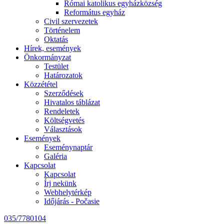
Római katolikus egyházközség
Református egyház
Civil szervezetek
Történelem
Oktatás
Hírek, események
Önkormányzat
Testület
Határozatok
Közzététel
Szerződések
Hivatalos táblázat
Rendeletek
Költségvetés
Választások
Események
Eseménynaptár
Galéria
Kapcsolat
Kapcsolat
Írj nekünk
Webhelytérkép
Időjárás - Počasie
035/7780104