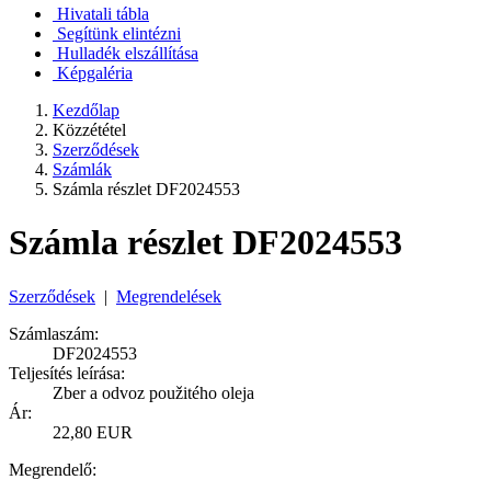
Hivatali tábla
Segítünk elintézni
Hulladék elszállítása
Képgaléria
Kezdőlap
Közzététel
Szerződések
Számlák
Számla részlet DF2024553
Számla részlet DF2024553
Szerződések
|
Megrendelések
Számlaszám:
DF2024553
Teljesítés leírása:
Zber a odvoz použitého oleja
Ár:
22,80 EUR
Megrendelő: