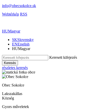
info@obecsokolce.sk
Webtérkép
RSS
HU
Magyar
SK
Slovensky
EN
English
HU
Magyar
Keresett kifejezés
Keresés
részletes keresés
Obec Sokolce
Lakszakállas
Község
Gyors műveletek