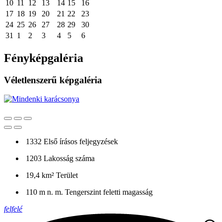
10
11
12
13
14
15
16
17
18
19
20
21
22
23
24
25
26
27
28
29
30
31
1
2
3
4
5
6
Fényképgaléria
Véletlenszerű képgaléria
1332
Első írásos feljegyzések
1203
Lakosság száma
19,4 km²
Terület
110 m n. m.
Tengerszint feletti magasság
felfelé