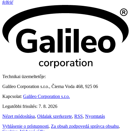
felfelé
Technikai üzemeltetője:
Galileo Corporation s.r.o., Čierna Voda 468, 925 06
Kapcsolat:
Galileo Corporation s.r.o.
Legutóbbi frissítés: 7. 8. 2026
Nézet módosítása
,
Oldalak szerkezete
,
RSS
,
Nyomtatás
Vyhlásenie o prístupnosti
,
Za obsah zodpovedá správca obsahu
,