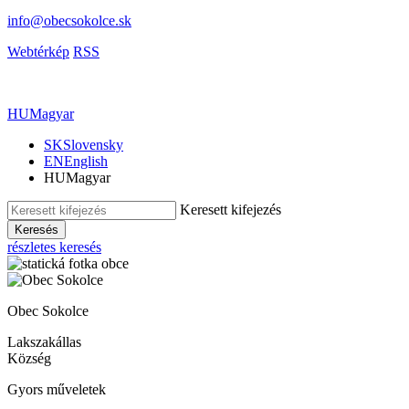
info@obecsokolce.sk
Webtérkép
RSS
HU
Magyar
SK
Slovensky
EN
English
HU
Magyar
Keresett kifejezés
Keresés
részletes keresés
Obec Sokolce
Lakszakállas
Község
Gyors műveletek