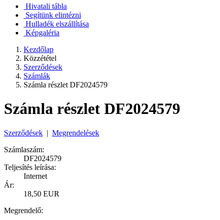
Hivatali tábla
Segítünk elintézni
Hulladék elszállítása
Képgaléria
Kezdőlap
Közzététel
Szerződések
Számlák
Számla részlet DF2024579
Számla részlet DF2024579
Szerződések
|
Megrendelések
Számlaszám:
DF2024579
Teljesítés leírása:
Internet
Ár:
18,50 EUR
Megrendelő: