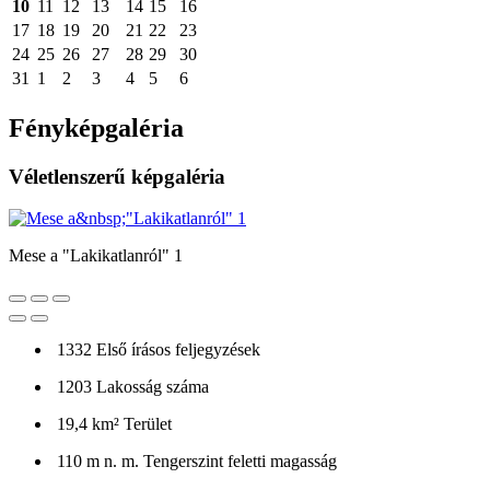
10
11
12
13
14
15
16
17
18
19
20
21
22
23
24
25
26
27
28
29
30
31
1
2
3
4
5
6
Fényképgaléria
Véletlenszerű képgaléria
Mese a "Lakikatlanról" 1
1332
Első írásos feljegyzések
1203
Lakosság száma
19,4 km²
Terület
110 m n. m.
Tengerszint feletti magasság