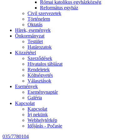
Római katolikus egyházközség
Református egyház
Civil szervezetek
Történelem
Oktatás
Hírek, események
Önkormányzat
Testület
Határozatok
Közzététel
Szerződések
Hivatalos táblázat
Rendeletek
Költségvetés
Választások
Események
Eseménynaptár
Galéria
Kapcsolat
Kapcsolat
Írj nekünk
Webhelytérkép
Időjárás - Počasie
035/7780104