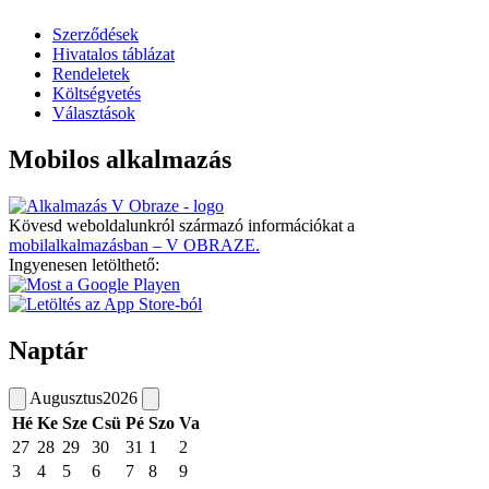
Szerződések
Hivatalos táblázat
Rendeletek
Költségvetés
Választások
Mobilos alkalmazás
Kövesd weboldalunkról származó információkat a
mobilalkalmazásban – V OBRAZE.
Ingyenesen letölthető:
Naptár
Augusztus
2026
Hé
Ke
Sze
Csü
Pé
Szo
Va
27
28
29
30
31
1
2
3
4
5
6
7
8
9