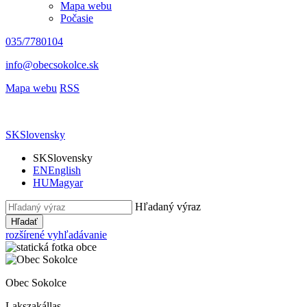
Mapa webu
Počasie
035/7780104
info@obecsokolce.sk
Mapa webu
RSS
SK
Slovensky
SK
Slovensky
EN
English
HU
Magyar
Hľadaný výraz
Hľadať
rozšírené vyhľadávanie
Obec Sokolce
Lakszakállas