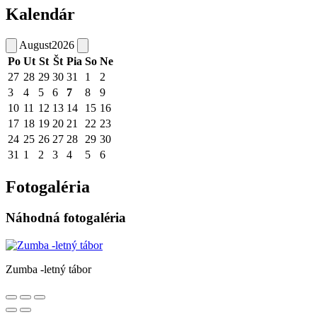
Kalendár
August
2026
Po
Ut
St
Št
Pia
So
Ne
27
28
29
30
31
1
2
3
4
5
6
7
8
9
10
11
12
13
14
15
16
17
18
19
20
21
22
23
24
25
26
27
28
29
30
31
1
2
3
4
5
6
Fotogaléria
Náhodná fotogaléria
Zumba -letný tábor