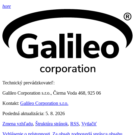
hore
Technický prevádzkovateľ:
Galileo Corporation s.r.o., Čierna Voda 468, 925 06
Kontakt:
Galileo Corporation s.r.o.
Posledná aktualizácia: 5. 8. 2026
Zmena vzhľadu
,
Štruktúra stránok
,
RSS
,
Vytlačiť
Vyhlásenie o prístupnosti
,
Za obsah zodpovedá správca obsahu
,