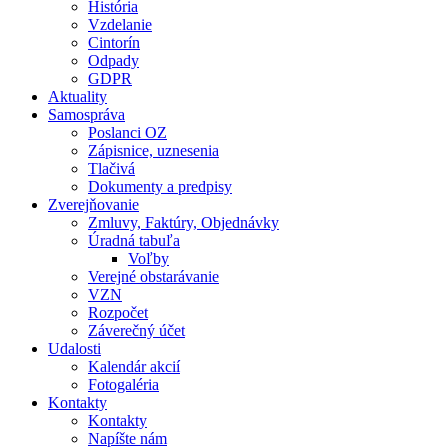
História
Vzdelanie
Cintorín
Odpady
GDPR
Aktuality
Samospráva
Poslanci OZ
Zápisnice, uznesenia
Tlačivá
Dokumenty a predpisy
Zverejňovanie
Zmluvy, Faktúry, Objednávky
Úradná tabuľa
Voľby
Verejné obstarávanie
VZN
Rozpočet
Záverečný účet
Udalosti
Kalendár akcií
Fotogaléria
Kontakty
Kontakty
Napíšte nám