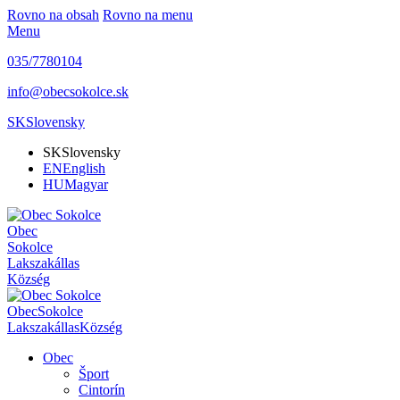
Rovno na obsah
Rovno na menu
Menu
035/7780104
info@obecsokolce.sk
SK
Slovensky
SK
Slovensky
EN
English
HU
Magyar
Obec
Sokolce
Lakszakállas
Község
Obec
Sokolce
Lakszakállas
Község
Obec
Šport
Cintorín