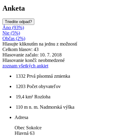
Anketa
Triedite odpad?
Áno (93%)
Nie (5%)
Občas (2%)
Hlasujte kliknutím na jednu z možností
Celkom hlasov: 43
Hlasovanie začalo: 10. 7. 2018
Hlasovanie končí: neobmedzené
zoznam všetkých ankiet
1332
Prvá písomná zmienka
1203
Počet obyvateľov
19,4 km²
Rozloha
110 m n. m.
Nadmorská výška
Adresa
Obec Sokolce
Hlavná 63