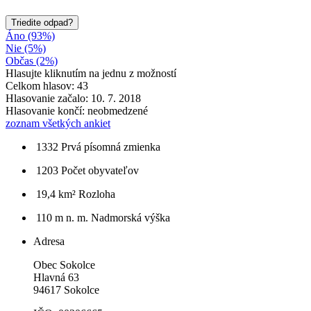
Triedite odpad?
Áno (93%)
Nie (5%)
Občas (2%)
Hlasujte kliknutím na jednu z možností
Celkom hlasov: 43
Hlasovanie začalo: 10. 7. 2018
Hlasovanie končí: neobmedzené
zoznam všetkých ankiet
1332
Prvá písomná zmienka
1203
Počet obyvateľov
19,4 km²
Rozloha
110 m n. m.
Nadmorská výška
Adresa
Obec Sokolce
Hlavná 63
94617 Sokolce