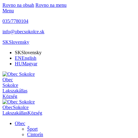
Rovno na obsah
Rovno na menu
Menu
035/7780104
info@obecsokolce.sk
SK
Slovensky
SK
Slovensky
EN
English
HU
Magyar
Obec
Sokolce
Lakszakállas
Község
Obec
Sokolce
Lakszakállas
Község
Obec
Šport
Cintorín