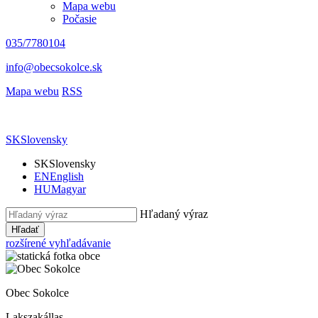
Mapa webu
Počasie
035/7780104
info@obecsokolce.sk
Mapa webu
RSS
SK
Slovensky
SK
Slovensky
EN
English
HU
Magyar
Hľadaný výraz
Hľadať
rozšírené vyhľadávanie
Obec Sokolce
Lakszakállas