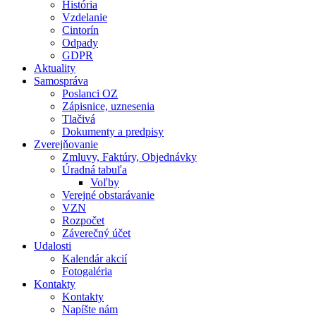
História
Vzdelanie
Cintorín
Odpady
GDPR
Aktuality
Samospráva
Poslanci OZ
Zápisnice, uznesenia
Tlačivá
Dokumenty a predpisy
Zverejňovanie
Zmluvy, Faktúry, Objednávky
Úradná tabuľa
Voľby
Verejné obstarávanie
VZN
Rozpočet
Záverečný účet
Udalosti
Kalendár akcií
Fotogaléria
Kontakty
Kontakty
Napíšte nám