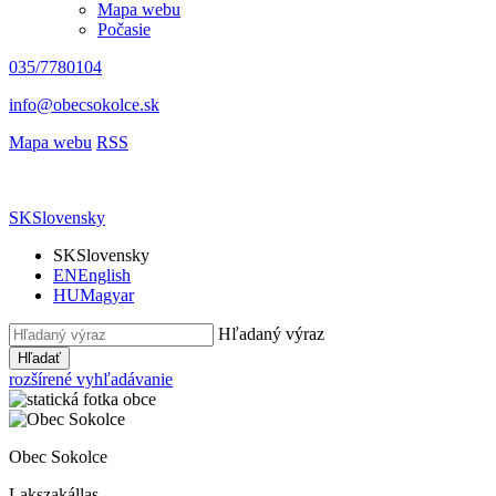
Mapa webu
Počasie
035/7780104
info@obecsokolce.sk
Mapa webu
RSS
SK
Slovensky
SK
Slovensky
EN
English
HU
Magyar
Hľadaný výraz
Hľadať
rozšírené vyhľadávanie
Obec Sokolce
Lakszakállas