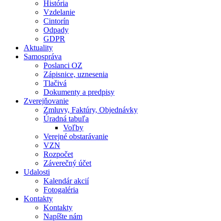
História
Vzdelanie
Cintorín
Odpady
GDPR
Aktuality
Samospráva
Poslanci OZ
Zápisnice, uznesenia
Tlačivá
Dokumenty a predpisy
Zverejňovanie
Zmluvy, Faktúry, Objednávky
Úradná tabuľa
Voľby
Verejné obstarávanie
VZN
Rozpočet
Záverečný účet
Udalosti
Kalendár akcií
Fotogaléria
Kontakty
Kontakty
Napíšte nám