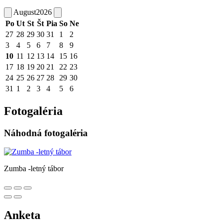
August
2026
Po
Ut
St
Št
Pia
So
Ne
27
28
29
30
31
1
2
3
4
5
6
7
8
9
10
11
12
13
14
15
16
17
18
19
20
21
22
23
24
25
26
27
28
29
30
31
1
2
3
4
5
6
Fotogaléria
Náhodná fotogaléria
Zumba -letný tábor
Anketa