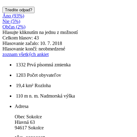
Triedite odpad?
Áno (93%)
Nie (5%)
Občas (2%)
Hlasujte kliknutím na jednu z možností
Celkom hlasov: 43
Hlasovanie začalo: 10. 7. 2018
Hlasovanie končí: neobmedzené
zoznam všetkých ankiet
1332
Prvá písomná zmienka
1203
Počet obyvateľov
19,4 km²
Rozloha
110 m n. m.
Nadmorská výška
Adresa
Obec Sokolce
Hlavná 63
94617 Sokolce