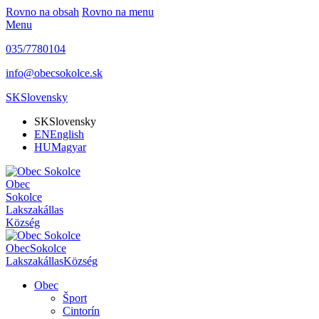
Rovno na obsah
Rovno na menu
Menu
035/7780104
info@obecsokolce.sk
SK
Slovensky
SK
Slovensky
EN
English
HU
Magyar
Obec
Sokolce
Lakszakállas
Község
Obec
Sokolce
Lakszakállas
Község
Obec
Šport
Cintorín