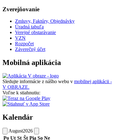
Zverejňovanie
Zmluvy, Faktúry, Objednávky
Úradná tabuľa
Verejné obstarávanie
VZN
Rozpočet
Záverečný účet
Mobilná aplikácia
Sledujte informácie z nášho webu v
mobilnej aplikácii -
V OBRAZE.
Voľne k stiahnutiu:
Kalendár
August
2026
Po
Ut
St
Št
Pia
So
Ne