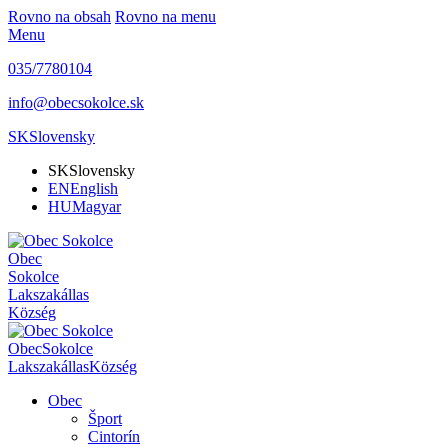
Rovno na obsah
Rovno na menu
Menu
035/7780104
info@obecsokolce.sk
SK
Slovensky
SK
Slovensky
EN
English
HU
Magyar
Obec
Sokolce
Lakszakállas
Község
Obec
Sokolce
Lakszakállas
Község
Obec
Šport
Cintorín