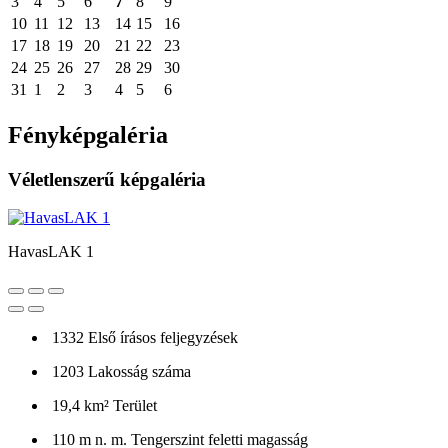
3
4
5
6
7
8
9
10
11
12
13
14
15
16
17
18
19
20
21
22
23
24
25
26
27
28
29
30
31
1
2
3
4
5
6
Fényképgaléria
Véletlenszerű képgaléria
HavasLAK 1
1332
Első írásos feljegyzések
1203
Lakosság száma
19,4 km²
Terület
110 m n. m.
Tengerszint feletti magasság