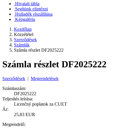
Hivatali tábla
Segítünk elintézni
Hulladék elszállítása
Képgaléria
Kezdőlap
Közzététel
Szerződések
Számlák
Számla részlet DF2025222
Számla részlet DF2025222
Szerződések
|
Megrendelések
Számlaszám:
DF2025222
Teljesítés leírása:
Licenčný poplatok za CUET
Ár:
25,83 EUR
Megrendelő: