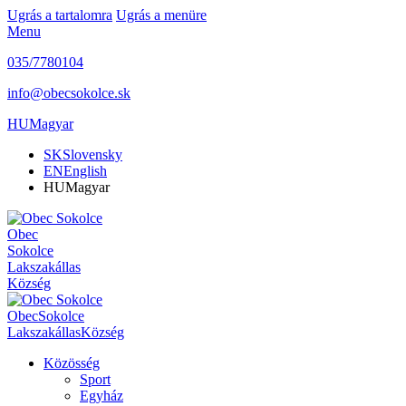
Ugrás a tartalomra
Ugrás a menüre
Menu
035/7780104
info@obecsokolce.sk
HU
Magyar
SK
Slovensky
EN
English
HU
Magyar
Obec
Sokolce
Lakszakállas
Község
Obec
Sokolce
Lakszakállas
Község
Közösség
Sport
Egyház