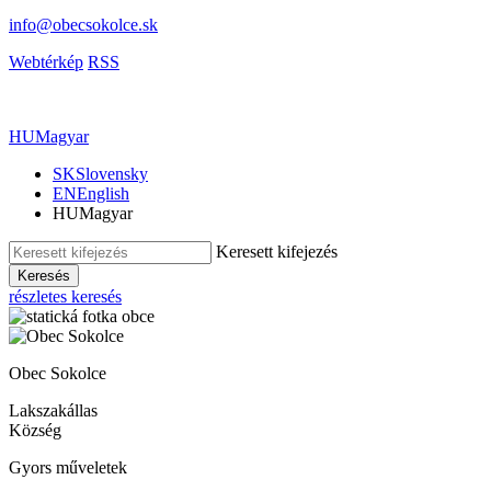
info@obecsokolce.sk
Webtérkép
RSS
HU
Magyar
SK
Slovensky
EN
English
HU
Magyar
Keresett kifejezés
Keresés
részletes keresés
Obec Sokolce
Lakszakállas
Község
Gyors műveletek