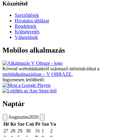
Közzététel
Szerződések
Hivatalos táblázat
Rendeletek
Költségvetés
Választások
Mobilos alkalmazás
Kövesd weboldalunkról származó információkat a
mobilalkalmazásban – V OBRAZE.
Ingyenesen letölthető:
Naptár
Augusztus
2026
Hé
Ke
Sze
Csü
Pé
Szo
Va
27
28
29
30
31
1
2