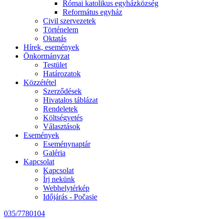
Római katolikus egyházközség
Református egyház
Civil szervezetek
Történelem
Oktatás
Hírek, események
Önkormányzat
Testület
Határozatok
Közzététel
Szerződések
Hivatalos táblázat
Rendeletek
Költségvetés
Választások
Események
Eseménynaptár
Galéria
Kapcsolat
Kapcsolat
Írj nekünk
Webhelytérkép
Időjárás - Počasie
035/7780104