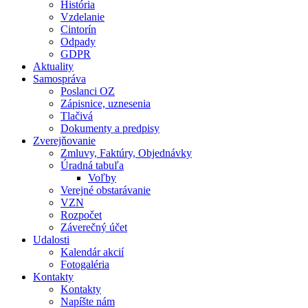
História
Vzdelanie
Cintorín
Odpady
GDPR
Aktuality
Samospráva
Poslanci OZ
Zápisnice, uznesenia
Tlačivá
Dokumenty a predpisy
Zverejňovanie
Zmluvy, Faktúry, Objednávky
Úradná tabuľa
Voľby
Verejné obstarávanie
VZN
Rozpočet
Záverečný účet
Udalosti
Kalendár akcií
Fotogaléria
Kontakty
Kontakty
Napíšte nám