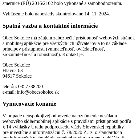
smernice (EÚ) 2016/2102 bolo vykonané a samohodnotením.
Vyhlásenie bolo naposledy skontrolované 14. 11. 2024.
Spätná väzba a kontaktné informácie
Obec Sokolce má záujem zabezpečiť prístupnosť webových stránok
a mobilnej aplikácie pre všetkých ich užívateľov a to na základe
princípov prístupnosti (vnímateľnosť, ovládateľnosť,
zrozumiteľnosť a robustnosť). Kontakt je:
Obec Sokolce
Hlavná 63
94617 Sokolce
telefón: 0357738200
e-mail: info@obecsokolce.sk
Vynucovacie konanie
V prípade neuspokojivej odpovede na oznámenie nesúladu
webového sídla/mobilnej aplikácie s pravidlami prístupnosti podľa
§ 14 vyhlášky Úradu podpredsedu vlády Slovenskej republiky
pre investície a informatizáciu č. 78/2020 Z. z. o štandardoch
pre informačné technológie verejnej správy v znení vyhlášky č.