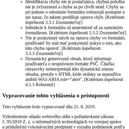
Identifikácia chyby nie je postačujúca, chybná položka
nie je zvýraznená a chyba sa po chvíli stratí. Chyby sa
pri pokuse o odoslanie formulára zobrazujú postupne a
nie naraz, čo takisto predlžuje opravu chýb. [Kritérium
úspešnosti 3.3.1 Zrozumiteľný]
Inštrukcie k formuláru sú umiestnené až za samotným
formulárom. [Kritérium úspešnosti 3.3.2 Zrozumiteľný]
Nie je poskytnutý návrh na opravu chyby vo formulári,
používateľ by mal mať poskytnutý pokyn o tom, ako
túto chybu opraviť. [Kritérium úspešnosti
3.3.3 Zrozumiteľný]
Dynamicky generovaný obsah, ktorý informuje
používateľa o nesprávnom formáte PSČ. Čítačka
obrazovky neinterpretujú túto dynamickú zmenu
obsahu, pretože v HTML kóde stránky sa nepoužíva
atribút WAI-ARIA role="alert". [Kritérium úspešnosti
4.1.3 Robustný]
Vypracovanie tohto vyhlásenia o prístupnosti
Toto vyhlásenie bolo vypracované dňa 21. 8. 2019.
Vyhodnotenie súladu webového sídla s požiadavkami zákona
č. 95/2019 Z. z. o informačných technológiách vo verejnej správe
a príslušnými vykonávacími predpismi v rozsahu podmienok podľa