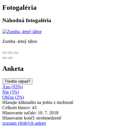
Fotogaléria
Náhodná fotogaléria
Zumba -letný tábor
Anketa
Triedite odpad?
Áno (93%)
Nie (5%)
Občas (2%)
Hlasujte kliknutím na jednu z možností
Celkom hlasov: 43
Hlasovanie začalo: 10. 7. 2018
Hlasovanie končí: neobmedzené
zoznam všetkých ankiet