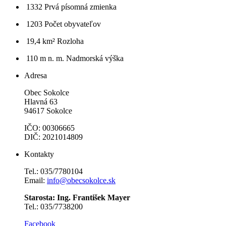
1332
Prvá písomná zmienka
1203
Počet obyvateľov
19,4 km²
Rozloha
110 m n. m.
Nadmorská výška
Adresa
Obec Sokolce
Hlavná 63
94617 Sokolce
IČO: 00306665
DIČ: 2021014809
Kontakty
Tel.: 035/7780104
Email:
info@obecsokolce.sk
Starosta: Ing. František Mayer
Tel.: 035/7738200
Facebook