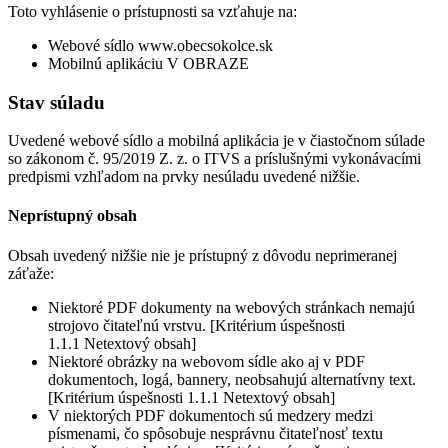
Toto vyhlásenie o prístupnosti sa vzťahuje na:
Webové sídlo www.obecsokolce.sk
Mobilnú aplikáciu V OBRAZE
Stav súladu
Uvedené webové sídlo a mobilná aplikácia je v čiastočnom súlade
so zákonom č. 95/2019 Z. z. o ITVS a príslušnými vykonávacími
predpismi vzhľadom na prvky nesúladu uvedené nižšie.
Neprístupný obsah
Obsah uvedený nižšie nie je prístupný z dôvodu neprimeranej
záťaže:
Niektoré PDF dokumenty na webových stránkach nemajú
strojovo čitateľnú vrstvu. [Kritérium úspešnosti
1.1.1 Netextový obsah]
Niektoré obrázky na webovom sídle ako aj v PDF
dokumentoch, logá, bannery, neobsahujú alternatívny text.
[Kritérium úspešnosti 1.1.1 Netextový obsah]
V niektorých PDF dokumentoch sú medzery medzi
písmenami, čo spôsobuje nesprávnu čitateľnosť textu