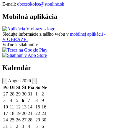
E-mail:
obecsokolce@stonline.sk
Mobilná aplikácia
Sledujte informácie z nášho webu v
mobilnej aplikácii -
V OBRAZE.
Voľne k stiahnutiu:
Kalendár
August
2026
Po
Ut
St
Št
Pia
So
Ne
27
28
29
30
31
1
2
3
4
5
6
7
8
9
10
11
12
13
14
15
16
17
18
19
20
21
22
23
24
25
26
27
28
29
30
31
1
2
3
4
5
6