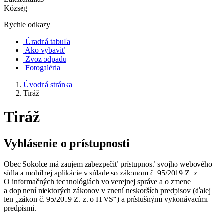
Község
Rýchle odkazy
Úradná tabuľa
Ako vybaviť
Zvoz odpadu
Fotogaléria
Úvodná stránka
Tiráž
Tiráž
Vyhlásenie o prístupnosti
Obec Sokolce má záujem zabezpečiť prístupnosť svojho webového
sídla a mobilnej aplikácie v súlade so zákonom č. 95/2019 Z. z.
O informačných technológiách vo verejnej správe a o zmene
a doplnení niektorých zákonov v znení neskorších predpisov (ďalej
len „zákon č. 95/2019 Z. z. o ITVS“) a príslušnými vykonávacími
predpismi.