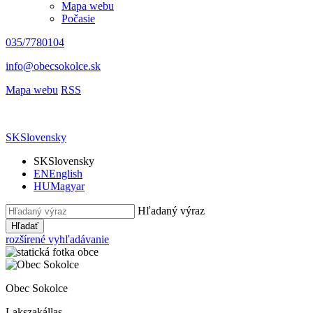
Mapa webu
Počasie
035/7780104
info@obecsokolce.sk
Mapa webu
RSS
SK
Slovensky
SK
Slovensky
EN
English
HU
Magyar
Hľadaný výraz
Hľadať
rozšírené vyhľadávanie
Obec Sokolce
Lakszakállas