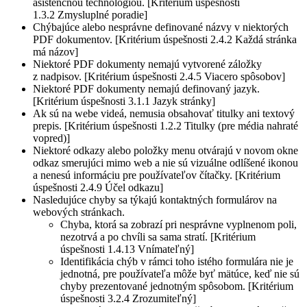
asistenčnou technológiou. [Kritérium úspešnosti
1.3.2 Zmysluplné poradie]
Chýbajúce alebo nesprávne definované názvy v niektorých
PDF dokumentov. [Kritérium úspešnosti 2.4.2 Každá stránka
má názov]
Niektoré PDF dokumenty nemajú vytvorené záložky
z nadpisov. [Kritérium úspešnosti 2.4.5 Viacero spôsobov]
Niektoré PDF dokumenty nemajú definovaný jazyk.
[Kritérium úspešnosti 3.1.1 Jazyk stránky]
Ak sú na webe videá, nemusia obsahovať titulky ani textový
prepis. [Kritérium úspešnosti 1.2.2 Titulky (pre média nahraté
vopred)]
Niektoré odkazy alebo položky menu otvárajú v novom okne
odkaz smerujúci mimo web a nie sú vizuálne odlíšené ikonou
a nenesú informáciu pre používateľov čítačky. [Kritérium
úspešnosti 2.4.9 Účel odkazu]
Nasledujúce chyby sa týkajú kontaktných formulárov na
webových stránkach.
Chyba, ktorá sa zobrazí pri nesprávne vyplnenom poli,
nezotrvá a po chvíli sa sama stratí. [Kritérium
úspešnosti 1.4.13 Vnímateľný]
Identifikácia chýb v rámci toho istého formulára nie je
jednotná, pre používateľa môže byť mätúce, keď nie sú
chyby prezentované jednotným spôsobom. [Kritérium
úspešnosti 3.2.4 Zrozumiteľný]