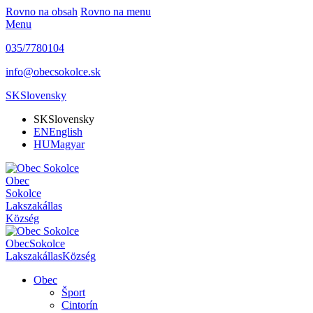
Rovno na obsah
Rovno na menu
Menu
035/7780104
info@obecsokolce.sk
SK
Slovensky
SK
Slovensky
EN
English
HU
Magyar
Obec
Sokolce
Lakszakállas
Község
Obec
Sokolce
Lakszakállas
Község
Obec
Šport
Cintorín