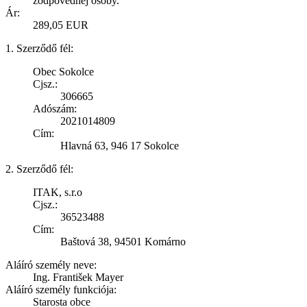
zodpovednej osoby.
Ár:
289,05 EUR
1. Szerződő fél:
Obec Sokolce
Cjsz.:
306665
Adószám:
2021014809
Cím:
Hlavná 63, 946 17 Sokolce
2. Szerződő fél:
ITAK, s.r.o
Cjsz.:
36523488
Cím:
Baštová 38, 94501 Komárno
Aláíró személy neve:
Ing. František Mayer
Aláíró személy funkciója:
Starosta obce