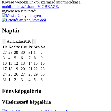
Kövesd weboldalunkról származó információkat a
mobilalkalmazásban – V OBRAZE.
Ingyenesen letölthető:
Naptár
Augusztus
2026
Hé
Ke
Sze
Csü
Pé
Szo
Va
27
28
29
30
31
1
2
3
4
5
6
7
8
9
10
11
12
13
14
15
16
17
18
19
20
21
22
23
24
25
26
27
28
29
30
31
1
2
3
4
5
6
Fényképgaléria
Véletlenszerű képgaléria