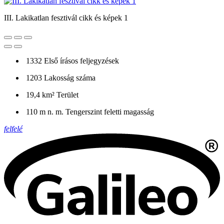
III. Lakikatlan fesztivál cikk és képek 1
1332
Első írásos feljegyzések
1203
Lakosság száma
19,4 km²
Terület
110 m n. m.
Tengerszint feletti magasság
felfelé