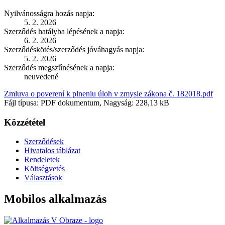
Nyilvánosságra hozás napja:
5. 2. 2026
Szerződés hatályba lépésének a napja:
6. 2. 2026
Szerződéskötés/szerződés jóváhagyás napja:
5. 2. 2026
Szerződés megszűnésének a napja:
neuvedené
Zmluva o poverení k plneniu úloh v zmysle zákona č. 182018.pdf
Fájl típusa: PDF dokumentum, Nagyság: 228,13 kB
Közzététel
Szerződések
Hivatalos táblázat
Rendeletek
Költségvetés
Választások
Mobilos alkalmazás