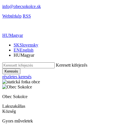
info@obecsokolce.sk
Webtérkép
RSS
HU
Magyar
SK
Slovensky
EN
English
HU
Magyar
Keresett kifejezés
Keresés
részletes keresés
Obec Sokolce
Lakszakállas
Község
Gyors műveletek