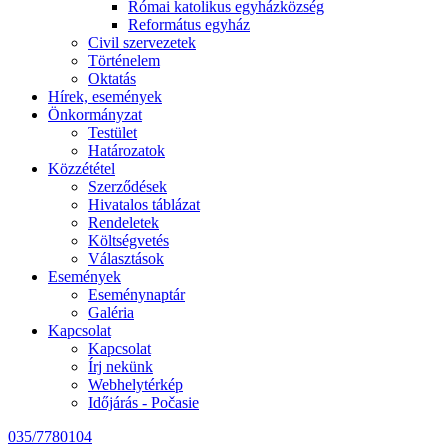
Római katolikus egyházközség
Református egyház
Civil szervezetek
Történelem
Oktatás
Hírek, események
Önkormányzat
Testület
Határozatok
Közzététel
Szerződések
Hivatalos táblázat
Rendeletek
Költségvetés
Választások
Események
Eseménynaptár
Galéria
Kapcsolat
Kapcsolat
Írj nekünk
Webhelytérkép
Időjárás - Počasie
035/7780104