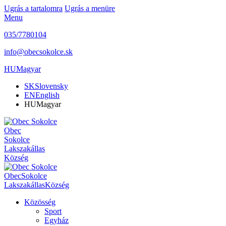
Ugrás a tartalomra
Ugrás a menüre
Menu
035/7780104
info@obecsokolce.sk
HU
Magyar
SK
Slovensky
EN
English
HU
Magyar
Obec
Sokolce
Lakszakállas
Község
Obec
Sokolce
Lakszakállas
Község
Közösség
Sport
Egyház