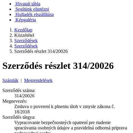
Hivatali tábla
Segítünk elintézni
Hulladék elszállítása
Képgaléria
Kezdőlap
Közzététel
Szerződések
Szerződések
Szerződés részlet 314/20026
Szerződés részlet 314/20026
Számlák
|
Megrendelések
Szerződés száma:
314/20026
Megnevezés:
Zmluva o poverení k plneniu úloh v zmysle zákona č.
18/2018
Szerződés tárgya:
Vypracovanie bezpečnostných opatrení pre riadenie
spracúvania osobných údajov a pravidelná odborná príprava