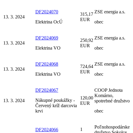
DF2024070
ZSE energia a.s.
315,17
13. 3. 2024
EUR
Elektrina OcÚ
obec
DF2024069
ZSE energia a.s.
250,92
13. 3. 2024
EUR
Elektrina VO
obec
DF2024068
ZSE energia a.s.
724,64
13. 3. 2024
EUR
Elektrina VO
obec
DF2024067
COOP Jednota
Komárno,
120,00
Nákupné poukážky -
13. 3. 2024
spotrebné družstvo
EUR
Červený kríž darcovia
krvi
obec
Poľnohospodárske
1
DF2024066
družstvo Sokolce