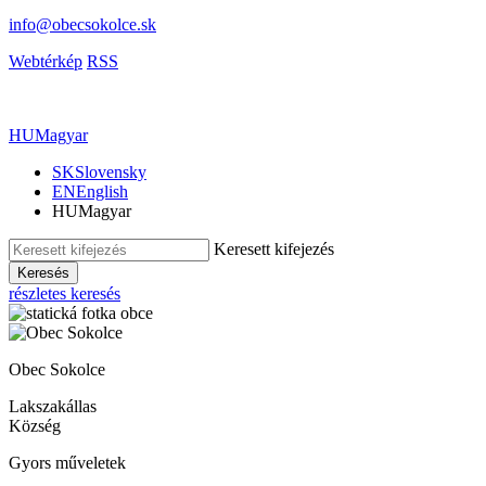
info@obecsokolce.sk
Webtérkép
RSS
HU
Magyar
SK
Slovensky
EN
English
HU
Magyar
Keresett kifejezés
Keresés
részletes keresés
Obec Sokolce
Lakszakállas
Község
Gyors műveletek