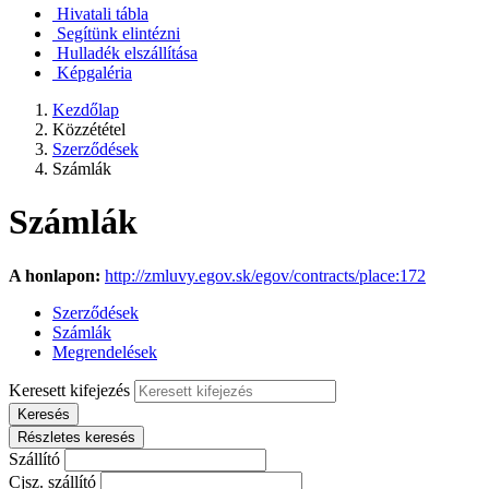
Hivatali tábla
Segítünk elintézni
Hulladék elszállítása
Képgaléria
Kezdőlap
Közzététel
Szerződések
Számlák
Számlák
A honlapon:
http://zmluvy.egov.sk/egov/contracts/place:172
Szerződések
Számlák
Megrendelések
Keresett kifejezés
Keresés
Részletes keresés
Szállító
Cjsz. szállító