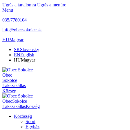
Ugrás a tartalomra
Ugrás a menüre
Menu
035/7780104
info@obecsokolce.sk
HU
Magyar
SK
Slovensky
EN
English
HU
Magyar
Obec
Sokolce
Lakszakállas
Község
Obec
Sokolce
Lakszakállas
Község
Közösség
Sport
Egyház