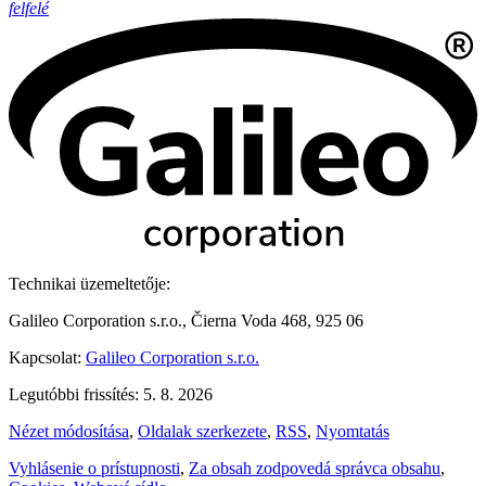
felfelé
Technikai üzemeltetője:
Galileo Corporation s.r.o., Čierna Voda 468, 925 06
Kapcsolat:
Galileo Corporation s.r.o.
Legutóbbi frissítés: 5. 8. 2026
Nézet módosítása
,
Oldalak szerkezete
,
RSS
,
Nyomtatás
Vyhlásenie o prístupnosti
,
Za obsah zodpovedá správca obsahu
,