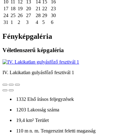
10
11
12
13
14
15
16
17
18
19
20
21
22
23
24
25
26
27
28
29
30
31
1
2
3
4
5
6
Fényképgaléria
Véletlenszerű képgaléria
IV. Lakikatlan gulyásfőző fesztivál 1
1332
Első írásos feljegyzések
1203
Lakosság száma
19,4 km²
Terület
110 m n. m.
Tengerszint feletti magasság