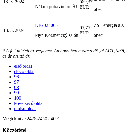
13. 3. 2024
569,37
Nákup potravín pre ŠJ
EUR
obec
DF2024065
ZSE energia a.s.
65,75
13. 3. 2024
EUR
Plyn Kozmetický salón
obec
* A feltüntetett ár végleges. Amennyiben a szerződő fél ÁFA fizető,
az ár bruttó ár.
első oldal
előző oldal
96
97
98
99
100
következő oldal
utolsó oldal
Megtekintve
2426
-
2450
/ 4091
Közzététel