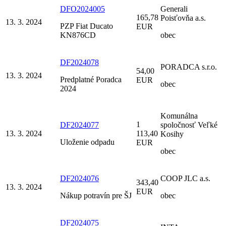
DFO2024005
Generali
165,78
Poisťovňa a.s.
13. 3. 2024
PZP Fiat Ducato
EUR
KN876CD
obec
DF2024078
PORADCA s.r.o.
54,00
13. 3. 2024
Predplatné Poradca
EUR
obec
2024
Komunálna
1
DF2024077
spoločnosť Veľké
13. 3. 2024
113,40
Kosihy
Uloženie odpadu
EUR
obec
DF2024076
COOP JLC a.s.
343,40
13. 3. 2024
EUR
Nákup potravín pre ŠJ
obec
DF2024075