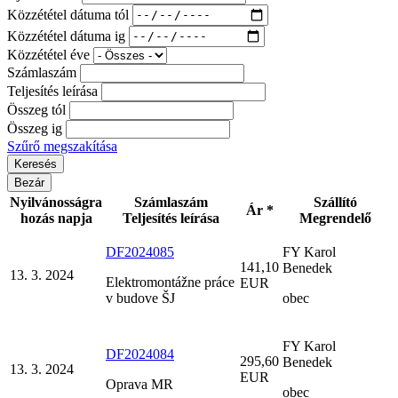
Közzététel dátuma tól
Közzététel dátuma ig
Közzététel éve
Számlaszám
Teljesítés leírása
Összeg tól
Összeg ig
Szűrő megszakítása
Bezár
Nyilvánosságra
Számlaszám
Szállító
Ár *
hozás napja
Teljesítés leírása
Megrendelő
DF2024085
FY Karol
141,10
Benedek
13. 3. 2024
Elektromontážne práce
EUR
v budove ŠJ
obec
FY Karol
DF2024084
295,60
Benedek
13. 3. 2024
EUR
Oprava MR
obec