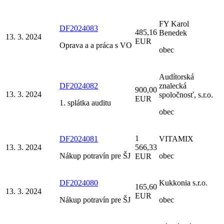
FY Karol
DF2024083
485,16
Benedek
13. 3. 2024
EUR
Oprava a a práca s VO
obec
Audítorská
DF2024082
znalecká
900,00
13. 3. 2024
spoločnosť, s.r.o.
EUR
1. splátka auditu
obec
1
DF2024081
VITAMIX
13. 3. 2024
566,33
Nákup potravín pre ŠJ
obec
EUR
DF2024080
Kukkonia s.r.o.
165,60
13. 3. 2024
EUR
Nákup potravín pre ŠJ
obec