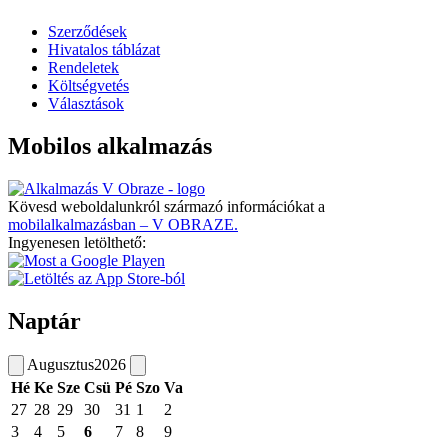
Szerződések
Hivatalos táblázat
Rendeletek
Költségvetés
Választások
Mobilos alkalmazás
Kövesd weboldalunkról származó információkat a
mobilalkalmazásban – V OBRAZE.
Ingyenesen letölthető:
Naptár
Augusztus
2026
Hé
Ke
Sze
Csü
Pé
Szo
Va
27
28
29
30
31
1
2
3
4
5
6
7
8
9