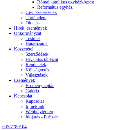
Római katolikus egyházközség
Református egyház
Civil szervezetek
Történelem
Oktatás
Hírek, események
Önkormányzat
Testület
Határozatok
Közzététel
Szerződések
Hivatalos táblázat
Rendeletek
Költségvetés
Választások
Események
Eseménynaptár
Galéria
Kapcsolat
Kapcsolat
Írj nekünk
Webhelytérkép
Időjárás - Počasie
035/7780104