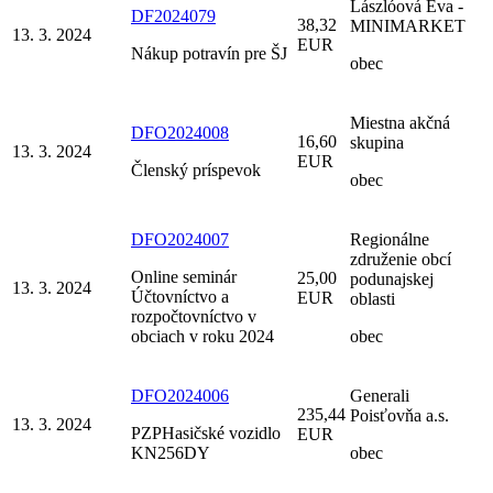
Lászlóová Eva -
DF2024079
38,32
MINIMARKET
13. 3. 2024
EUR
Nákup potravín pre ŠJ
obec
Miestna akčná
DFO2024008
16,60
skupina
13. 3. 2024
EUR
Členský príspevok
obec
DFO2024007
Regionálne
združenie obcí
Online seminár
25,00
podunajskej
13. 3. 2024
Účtovníctvo a
EUR
oblasti
rozpočtovníctvo v
obciach v roku 2024
obec
DFO2024006
Generali
235,44
Poisťovňa a.s.
13. 3. 2024
PZPHasičské vozidlo
EUR
KN256DY
obec