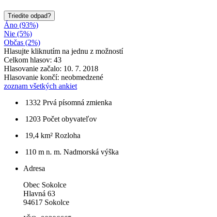
Triedite odpad?
Áno (93%)
Nie (5%)
Občas (2%)
Hlasujte kliknutím na jednu z možností
Celkom hlasov: 43
Hlasovanie začalo: 10. 7. 2018
Hlasovanie končí: neobmedzené
zoznam všetkých ankiet
1332
Prvá písomná zmienka
1203
Počet obyvateľov
19,4 km²
Rozloha
110 m n. m.
Nadmorská výška
Adresa
Obec Sokolce
Hlavná 63
94617 Sokolce