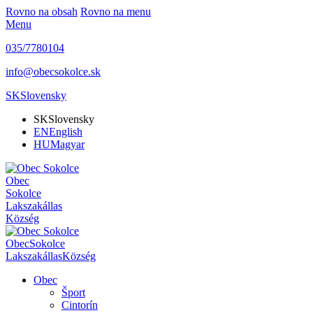
Rovno na obsah
Rovno na menu
Menu
035/7780104
info@obecsokolce.sk
SK
Slovensky
SK
Slovensky
EN
English
HU
Magyar
Obec
Sokolce
Lakszakállas
Község
Obec
Sokolce
Lakszakállas
Község
Obec
Šport
Cintorín