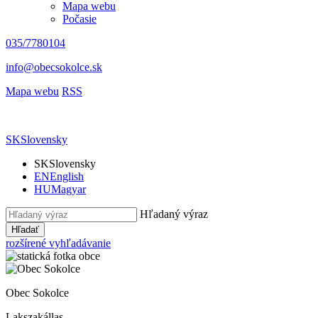
Mapa webu
Počasie
035/7780104
info@obecsokolce.sk
Mapa webu
RSS
SK
Slovensky
SK
Slovensky
EN
English
HU
Magyar
Hľadaný výraz
Hľadať
rozšírené vyhľadávanie
Obec Sokolce
Lakszakállas