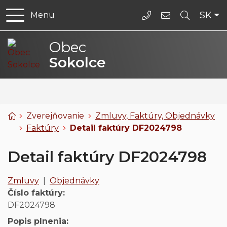
Rovno na obsah
Slo
SK
Menu
035/7780104
info@obecsoko
Obec
Sokolce
Úvodná stránka
Zverejňovanie
Zmluvy, Faktúry, Objednávky
Faktúry
Detail faktúry DF2024798
Detail faktúry DF2024798
Zmluvy
|
Objednávky
Číslo faktúry:
DF2024798
Popis plnenia: