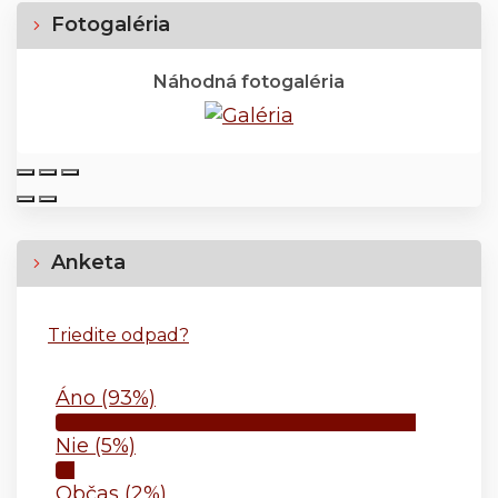
Fotogaléria
Náhodná fotogaléria
Anketa
Triedite odpad?
Áno (93%)
Nie (5%)
Občas (2%)