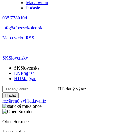
Mapa webu
Počasie
035/7780104
info@obecsokolce.sk
Mapa webu
RSS
SK
Slovensky
SK
Slovensky
EN
English
HU
Magyar
Hľadaný výraz
Hľadať
rozšírené vyhľadávanie
Obec Sokolce
Lakszakállas