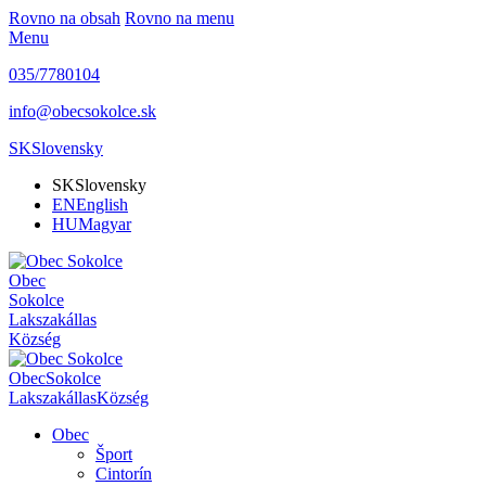
Rovno na obsah
Rovno na menu
Menu
035/7780104
info@obecsokolce.sk
SK
Slovensky
SK
Slovensky
EN
English
HU
Magyar
Obec
Sokolce
Lakszakállas
Község
Obec
Sokolce
Lakszakállas
Község
Obec
Šport
Cintorín