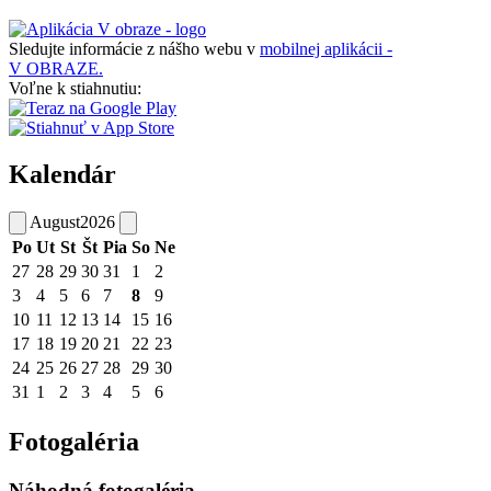
Sledujte informácie z nášho webu v
mobilnej aplikácii -
V OBRAZE.
Voľne k stiahnutiu:
Kalendár
August
2026
Po
Ut
St
Št
Pia
So
Ne
27
28
29
30
31
1
2
3
4
5
6
7
8
9
10
11
12
13
14
15
16
17
18
19
20
21
22
23
24
25
26
27
28
29
30
31
1
2
3
4
5
6
Fotogaléria
Náhodná fotogaléria