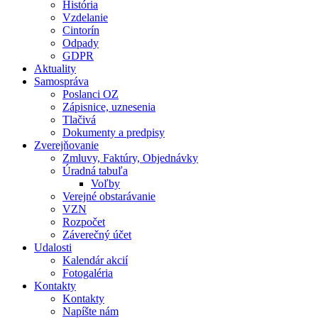
História
Vzdelanie
Cintorín
Odpady
GDPR
Aktuality
Samospráva
Poslanci OZ
Zápisnice, uznesenia
Tlačivá
Dokumenty a predpisy
Zverejňovanie
Zmluvy, Faktúry, Objednávky
Úradná tabuľa
Voľby
Verejné obstarávanie
VZN
Rozpočet
Záverečný účet
Udalosti
Kalendár akcií
Fotogaléria
Kontakty
Kontakty
Napíšte nám