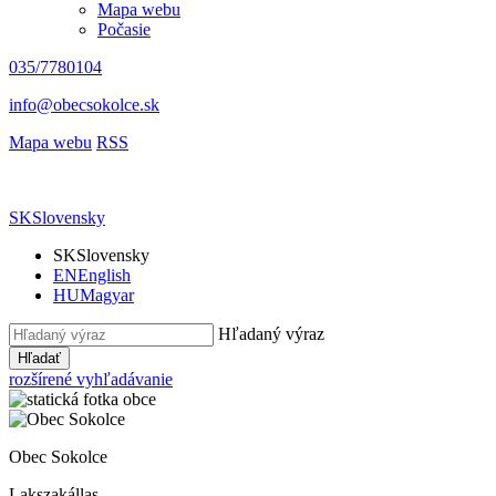
Mapa webu
Počasie
035/7780104
info@obecsokolce.sk
Mapa webu
RSS
SK
Slovensky
SK
Slovensky
EN
English
HU
Magyar
Hľadaný výraz
Hľadať
rozšírené vyhľadávanie
Obec Sokolce
Lakszakállas