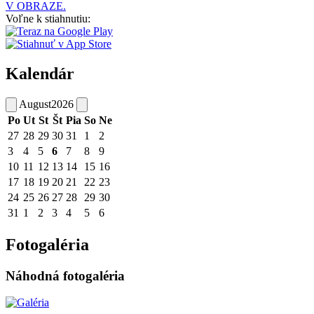
V OBRAZE.
Voľne k stiahnutiu:
Kalendár
August
2026
Po
Ut
St
Št
Pia
So
Ne
27
28
29
30
31
1
2
3
4
5
6
7
8
9
10
11
12
13
14
15
16
17
18
19
20
21
22
23
24
25
26
27
28
29
30
31
1
2
3
4
5
6
Fotogaléria
Náhodná fotogaléria