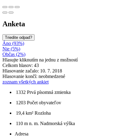
Anketa
Triedite odpad?
Áno (93%)
Nie (5%)
Občas (2%)
Hlasujte kliknutím na jednu z možností
Celkom hlasov: 43
Hlasovanie začalo: 10. 7. 2018
Hlasovanie končí: neobmedzené
zoznam všetkých ankiet
1332
Prvá písomná zmienka
1203
Počet obyvateľov
19,4 km²
Rozloha
110 m n. m.
Nadmorská výška
Adresa