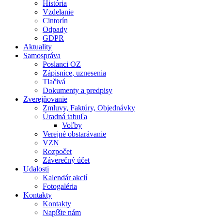
História
Vzdelanie
Cintorín
Odpady
GDPR
Aktuality
Samospráva
Poslanci OZ
Zápisnice, uznesenia
Tlačivá
Dokumenty a predpisy
Zverejňovanie
Zmluvy, Faktúry, Objednávky
Úradná tabuľa
Voľby
Verejné obstarávanie
VZN
Rozpočet
Záverečný účet
Udalosti
Kalendár akcií
Fotogaléria
Kontakty
Kontakty
Napíšte nám