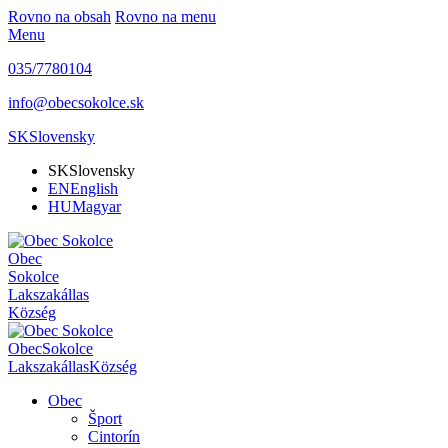
Rovno na obsah
Rovno na menu
Menu
035/7780104
info@obecsokolce.sk
SK
Slovensky
SK
Slovensky
EN
English
HU
Magyar
Obec
Sokolce
Lakszakállas
Község
Obec
Sokolce
Lakszakállas
Község
Obec
Šport
Cintorín