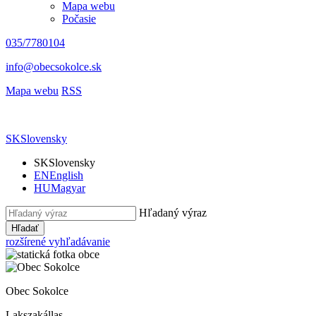
Mapa webu
Počasie
035/7780104
info@obecsokolce.sk
Mapa webu
RSS
SK
Slovensky
SK
Slovensky
EN
English
HU
Magyar
Hľadaný výraz
Hľadať
rozšírené vyhľadávanie
Obec Sokolce
Lakszakállas