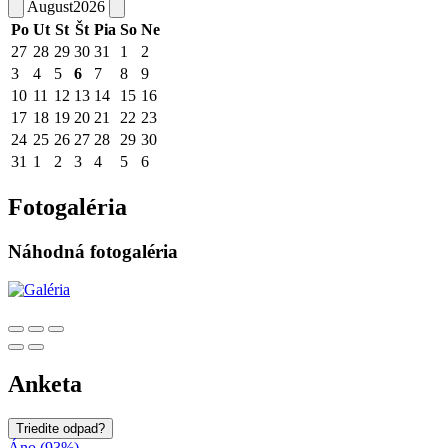
August
2026
Po
Ut
St
Št
Pia
So
Ne
27
28
29
30
31
1
2
3
4
5
6
7
8
9
10
11
12
13
14
15
16
17
18
19
20
21
22
23
24
25
26
27
28
29
30
31
1
2
3
4
5
6
Fotogaléria
Náhodná fotogaléria
Anketa
Triedite odpad?
Áno (93%)