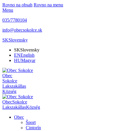
Rovno na obsah
Rovno na menu
Menu
035/7780104
info@obecsokolce.sk
SK
Slovensky
SK
Slovensky
EN
English
HU
Magyar
Obec
Sokolce
Lakszakállas
Község
Obec
Sokolce
Lakszakállas
Község
Obec
Šport
Cintorín