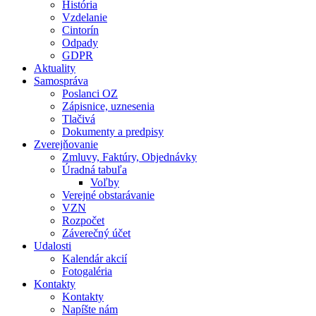
História
Vzdelanie
Cintorín
Odpady
GDPR
Aktuality
Samospráva
Poslanci OZ
Zápisnice, uznesenia
Tlačivá
Dokumenty a predpisy
Zverejňovanie
Zmluvy, Faktúry, Objednávky
Úradná tabuľa
Voľby
Verejné obstarávanie
VZN
Rozpočet
Záverečný účet
Udalosti
Kalendár akcií
Fotogaléria
Kontakty
Kontakty
Napíšte nám